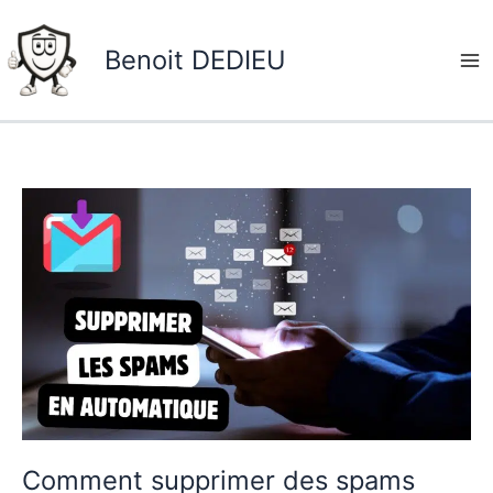
Aller
au
Benoit DEDIEU
contenu
Comment
supprimer
des
spams
gmail
Comment supprimer des spams