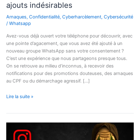
ajouts indésirables
Arnaques
,
Confidentialité
,
Cyberharcèlement
,
Cybersécurité
/
Whatsapp
Avez-vous déjà ouvert votre téléphone pour découvrir, avec
une pointe d’agacement, que vous avez été ajouté à un
nouveau groupe WhatsApp sans votre consentement ?
C’est une expérience que nous partageons presque tous.
On se retrouve au milieu d’inconnus, à recevoir des
notifications pour des promotions douteuses, des arnaques
au CPF ou du démarchage agressif. […]
Lire la suite »
Comment
bloquer