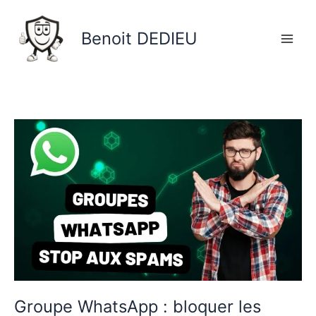
Aller
au
Benoit DEDIEU
contenu
Groupe
WhatsApp
:
bloquer
les
ajouts
indésirables
Groupe WhatsApp : bloquer les